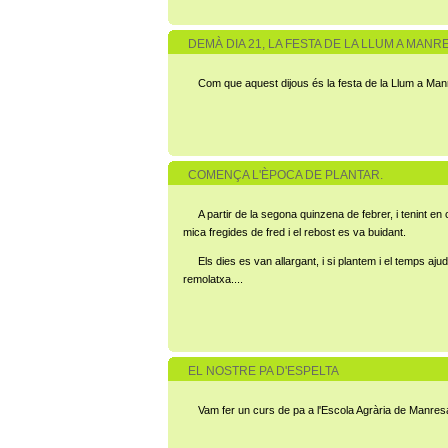
DEMÀ DIA 21, LA FESTA DE LA LLUM A MANR
Com que aquest dijous és la festa de la Llum a Man
COMENÇA L'ÈPOCA DE PLANTAR.
A partir de la segona quinzena de febrer, i tenint e
mica fregides de fred i el rebost es va buidant.
Els dies es van allargant, i si plantem i el temps 
remolatxa....
EL NOSTRE PA D'ESPELTA
Vam fer un curs de pa a l'Escola Agrària de Manresa a