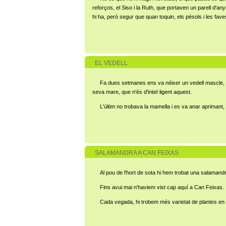
reforços, el Siso i la Ruth, que portaven un parell d'
hi ha, però segur que quan toquin, els pèsols i les fa
EL VEDELL
Fa dues setmanes ens va néixer un vedell mascle, fr
seva mare, que n'és d'intel·ligent aquest.
L'últim no trobava la mamella i es va anar aprimant
SALAMANDRA A CAN FEIXAS
Al pou de l'hort de sota hi hem trobat una salaman
Fins avui mai n'haviem vist cap aquí a Can Feixas.
Cada vegada, hi trobem més varietat de plantes en e