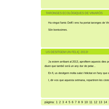
TARONGES ECOLÒGIQUES DE VINARÓS
Ha vingut l'amic Delfí i ens ha portat taronges de V
Són bonissimes.
US DESITGEM UN FELIÇ 2013!
Ja estem arribant al 2013, aprofitem aquests dies pe
diuen que també serà un any dur de pelar...
En fi, us desitgem molta salut i felicitat en l'any que 
I, dir-vos que aquesta setmana, repartirem les cistel
pàgina:
1
2
3
4
5
6
7
8
9
10
11
12
13
14