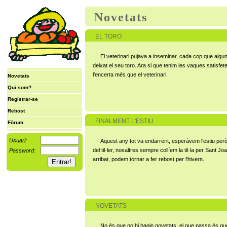
Novetats
EL TORO
El veterinari pujava a inseminar, cada cop que algun
deixat el seu toro. Ara si que tenim les vaques satisfe
l'encerta més que el veterinari.
Novetats
Qui som?
Registrar-se
Rebost
FINALMENT L'ESTIU
Fòrum
Usuari:
Aquest any tot va endarrerit, esperàvem l'estiu però
del til·ler, nosaltres sempre collíem la til·la per Sant 
Password:
arribat, podem tornar a fer rebost per l'hivern.
NOVETATS
No és que no hi hagin novetats, el que passa és qu