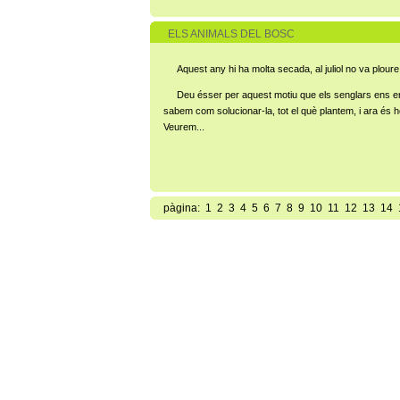
ELS ANIMALS DEL BOSC
Aquest any hi ha molta secada, al juliol no va ploure 
Deu ésser per aquest motiu que els senglars ens entre
sabem com solucionar-la, tot el què plantem, i ara és h
Veurem...
pàgina:
1
2
3
4
5
6
7
8
9
10
11
12
13
14