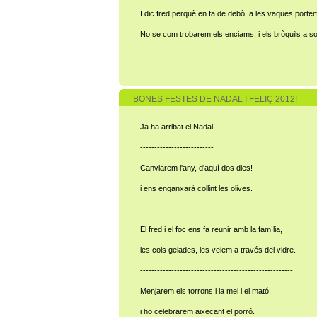
I dic fred perquè en fa de debò, a les vaques porte
No se com trobarem els enciams, i els bròquils a so
BONES FESTES DE NADAL I FELIÇ 2012!
Ja ha arribat el Nadal!
--------------------------
Canviarem l'any, d'aquí dos dies!
i ens enganxarà collint les olives.
----------------------------------------
El fred i el foc ens fa reunir amb la família,
les cols gelades, les veiem a través del vidre.
------------------------------------------------------
Menjarem els torrons i la mel i el mató,
i ho celebrarem aixecant el porró.