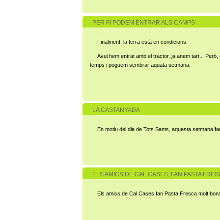
PER FI PODEM ENTRAR ALS CAMPS
Finalment, la terra està en condicions.
Avui hem entrat amb el tractor, ja anem tart... Pe
temps i poguem sembrar aquata setmana.
LA CASTANYADA
En motiu del dia de Tots Sants, aquesta setmana fa
ELS AMICS DE CAL CASES, FAN PASTA FRE
Els amics de Cal Cases fan Pasta Fresca molt bona.