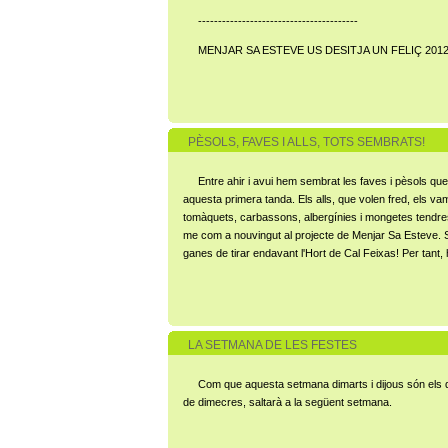
----------------------------------------
MENJAR SA ESTEVE US DESITJA UN FELIÇ 2012
PÈSOLS, FAVES I ALLS, TOTS SEMBRATS!
Entre ahir i avui hem sembrat les faves i pèsols q
aquesta primera tanda. Els alls, que volen fred, els v
tomàquets, carbassons, albergínies i mongetes tendres, p
me com a nouvingut al projecte de Menjar Sa Esteve. Sóc 
ganes de tirar endavant l'Hort de Cal Feixas! Per tant, ho
LA SETMANA DE LES FESTES
Com que aquesta setmana dimarts i dijous són els
de dimecres, saltarà a la següent setmana.