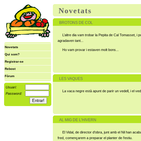
Novetats
BROTONS DE COL
L’altre dia vam trobar la Pepita de Cal Tomasset, i po
agradaven tant...
Novetats
Ho vam provar i estaven molt bons...
Qui som?
Registrar-se
Rebost
Fòrum
LES VAQUES
Usuari:
La vaca negre està apunt de parir un vedell, i el ve
Password:
AL MIG DE L'HIVERN
El Vidal, de director d'obra, junt amb el Nil han ac
fred, començarem a preparar el planter de l'estiu.