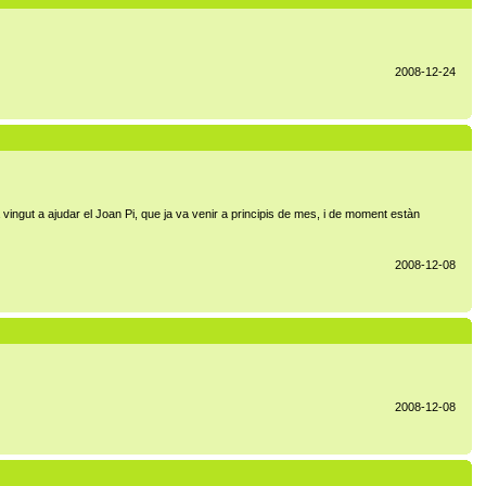
2008-12-24
ha vingut a ajudar el Joan Pi, que ja va venir a principis de mes, i de moment estàn
2008-12-08
2008-12-08