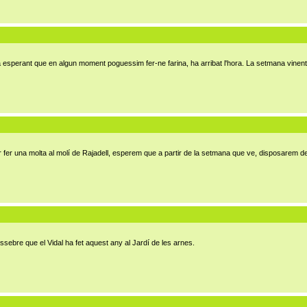
ada esperant que en algun moment poguessim fer-ne farina, ha arribat l'hora. La setmana vine
r fer una molta al molí de Rajadell, esperem que a partir de la setmana que ve, disposarem de 
sebre que el Vidal ha fet aquest any al Jardí de les arnes.