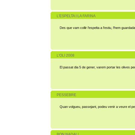
L'ESPELTA I LA FARINA
Des que vam collir l'espelta a l'estiu, l'hem guard
L'OLI 2008
El passat dia 5 de gener, varem portar les olives pe
PESSEBRE
Quan volgueu, passejant, podeu venir a veure el pes
BON NADAL!