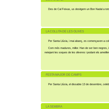
Des de Cal Feixas, us desitgem un Bon Nadal a tot
LA COLLITA DE LES OLIVES
Per Santa Llúcia, i mai abanç, es començaven a colli
Com més madures, millor. Han de ser ben negres, i si p
netejant les soques de les oliveres i podant els ametllers
FESTA MAJOR DE CAMPS
Per Santa Llúcia, el dissabte 13 de desembre, celebr
LA SEMBRA