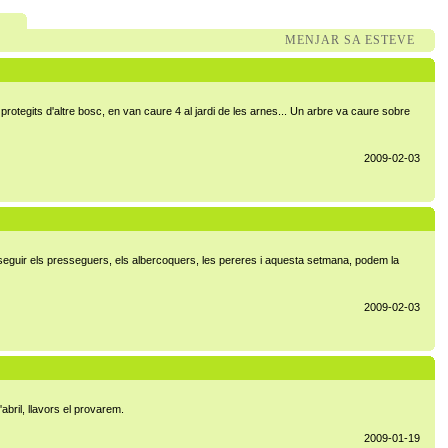
MENJAR SA ESTEVE
rotegits d'altre bosc, en van caure 4 al jardi de les arnes... Un arbre va caure sobre
2009-02-03
n seguir els presseguers, els albercoquers, les pereres i aquesta setmana, podem la
2009-02-03
abril, llavors el provarem.
2009-01-19