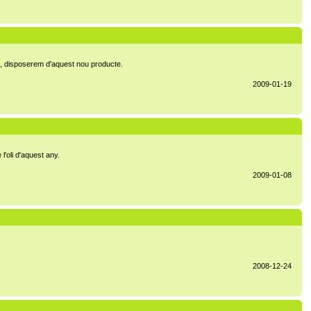
nt, disposerem d'aquest nou producte.
2009-01-19
l'oli d'aquest any.
2009-01-08
2008-12-24