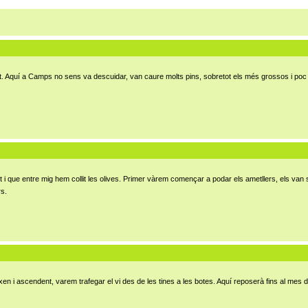
nt. Aquí a Camps no sens va descuidar, van caure molts pins, sobretot els més grossos i poc p
tot i que entre mig hem collit les olives. Primer vàrem començar a podar els ametllers, els va
rs.
ixen i ascendent, varem trafegar el vi des de les tines a les botes. Aquí reposerà fins al mes d'