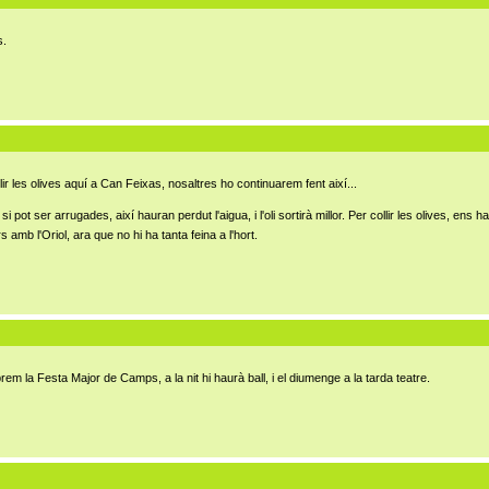
s.
r les olives aquí a Can Feixas, nosaltres ho continuarem fent així...
ot ser arrugades, així hauran perdut l'aigua, i l'oli sortirà millor. Per collir les olives, ens 
 amb l'Oriol, ara que no hi ha tanta feina a l'hort.
em la Festa Major de Camps, a la nit hi haurà ball, i el diumenge a la tarda teatre.