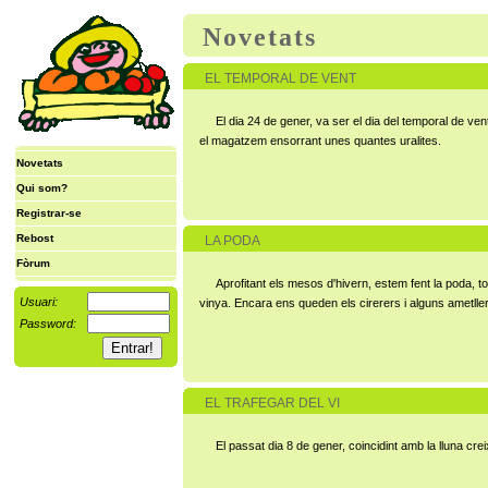
Novetats
EL TEMPORAL DE VENT
El dia 24 de gener, va ser el dia del temporal de ve
el magatzem ensorrant unes quantes uralites.
Novetats
Qui som?
Registrar-se
Rebost
LA PODA
Fòrum
Aprofitant els mesos d'hivern, estem fent la poda, 
Usuari:
vinya. Encara ens queden els cirerers i alguns ametlle
Password:
EL TRAFEGAR DEL VI
El passat dia 8 de gener, coincidint amb la lluna cre